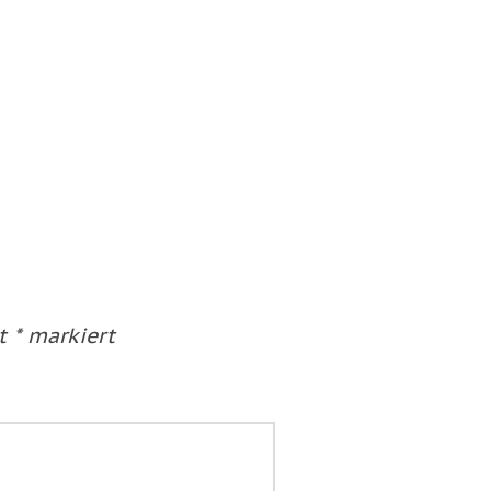
it
*
markiert