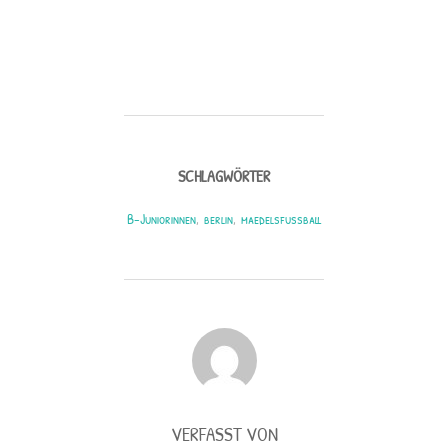
SCHLAGWÖRTER
B-Juniorinnen
,
berlin
,
maedelsfussball
BEITRAGSAUTOR
VERFASST VON