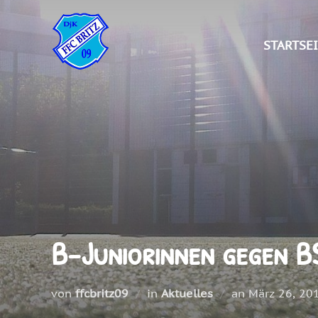
Zum
Inhalt
STARTSE
springen
B-Juniorinnen gegen 
Veröffentlic
von
ffcbritz09
in
Aktuelles
an
März 26, 20
am