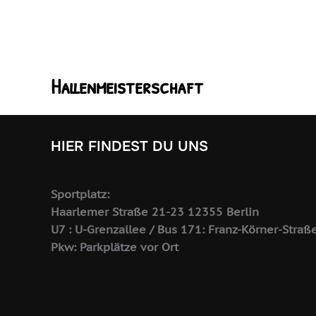
Hallenmeisterschaft
HIER FINDEST DU UNS
Sportplatz:
Haarlemer Straße 21-23 12355 Berlin
U7 : U-Grenzallee / Bus 171: Franz-Körner-Straß
Pkw: Parkplätze vor Ort