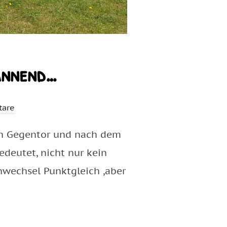
pannend…
tare
ein Gegentor und nach dem
deutet, nicht nur kein
nwechsel Punktgleich ,aber
MAL RICHTIG SPANNEND…“