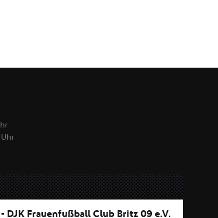
hr
 Uhr