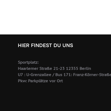
HIER FINDEST DU UNS
Sportplatz:
Haarlemer Straße 21-23 12355 Berlin
U7 : U-Grenzallee / Bus 171: Franz-Körner-Straß
Pkw: Parkplätze vor Ort