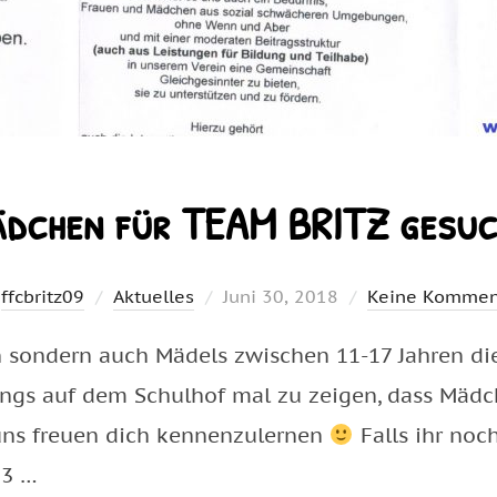
dchen für TEAM BRITZ gesu
Veröffentlicht
n
ffcbritz09
Aktuelles
Juni 30, 2018
Keine Kommen
am
n sondern auch Mädels zwischen 11-17 Jahren di
ungs auf dem Schulhof mal zu zeigen, dass Mädc
ns freuen dich kennenzulernen
Falls ihr noc
73 …