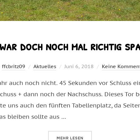
war doch noch mal richtig s
Veröffentlicht
n
ffcbritz09
Aktuelles
Juni 6, 2018
Keine Kommen
am
jahr auch noch nicht. 45 Sekunden vor Schluss 
chuss + dann noch der Nachschuss. Dieses Tor be
te uns auch den fünften Tabellenplatz, da Seite
as bleiben sollte aus …
ÜBER „NA DAS WAR DOCH NOCH 
MEHR
LESEN