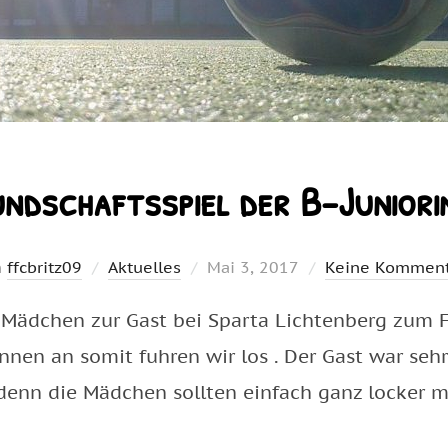
undschaftsspiel der B-Juniori
Veröffentlicht
n
ffcbritz09
Aktuelles
Mai 3, 2017
Keine Komment
am
 Mädchen zur Gast bei Sparta Lichtenberg zum F
nnen an somit fuhren wir los . Der Gast war seh
denn die Mädchen sollten einfach ganz locker m