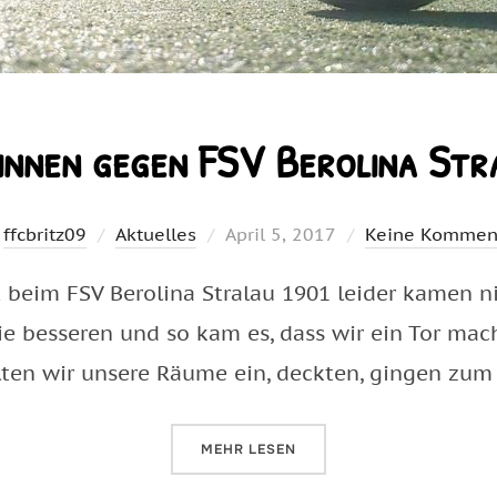
innen gegen FSV Berolina Str
Veröffentlicht
n
ffcbritz09
Aktuelles
April 5, 2017
Keine Kommen
am
 beim FSV Berolina Stralau 1901 leider kamen nic
ie besseren und so kam es, dass wir ein Tor mac
ielten wir unsere Räume ein, deckten, gingen z
ÜBER „B-JUNIORINNEN GEGEN FS
MEHR
LESEN