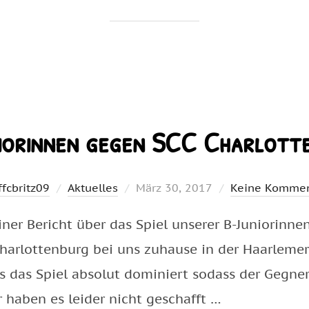
iorinnen gegen SCC Charlott
Veröffentlicht
ffcbritz09
Aktuelles
März 30, 2017
Keine Kommen
am
leiner Bericht über das Spiel unserer B-Juniorin
arlottenburg bei uns zuhause in der Haarlemer H
 das Spiel absolut dominiert sodass der Gegner
r haben es leider nicht geschafft …