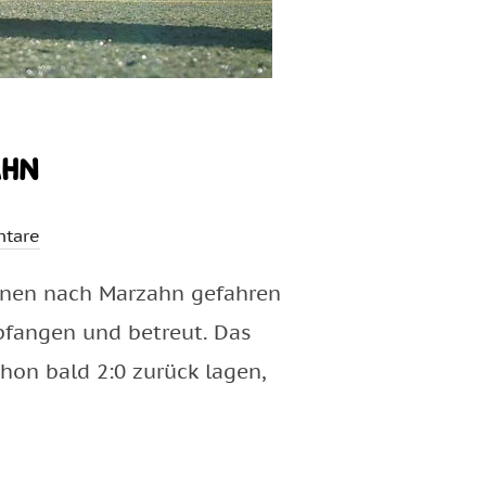
ahn
tare
innen nach Marzahn gefahren
pfangen und betreut. Das
hon bald 2:0 zurück lagen,
SC MARZAHN“