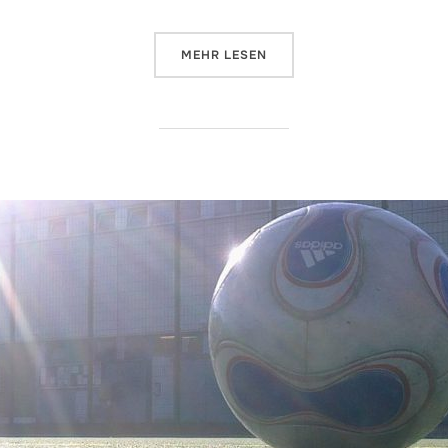
ÜBER „B-JUNIORINNEN GEGEN 
MEHR
LESEN