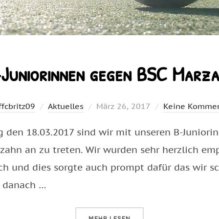
Juniorinnen gegen BSC Marz
Veröffentlicht
ffcbritz09
Aktuelles
März 26, 2017
Keine Kommen
am
ag den 18.03.2017 sind wir mit unseren B-Junior
ahn an zu treten. Wir wurden sehr herzlich em
h und dies sorgte auch prompt dafür das wir sc
h danach …
ÜBER „B-JUNIORINNEN GEGEN B
MEHR
LESEN