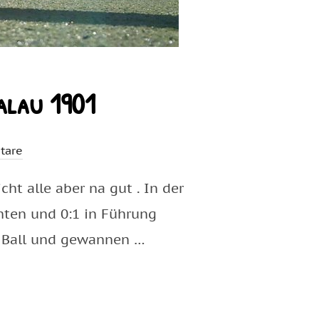
alau 1901
tare
ht alle aber na gut . In der
hten und 0:1 in Führung
um Ball und gewannen …
V BEROLINA STRALAU 1901“