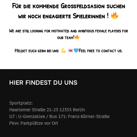
Für die kommende Großfeldsasion suchen
wir noch engagierte Spielerinnen !
We are still looking for motivated and ambitious female players for
our team!
Meldet euch gern bei uns
Feel free to contact us.
HIER FINDEST DU UNS
Sportplatz:
Haarlemer Straße 21-23 12355 Berlin
U7 : U-Grenzallee / Bus 171: Franz-Körner-Straße
Pkw: Parkplätze vor Ort