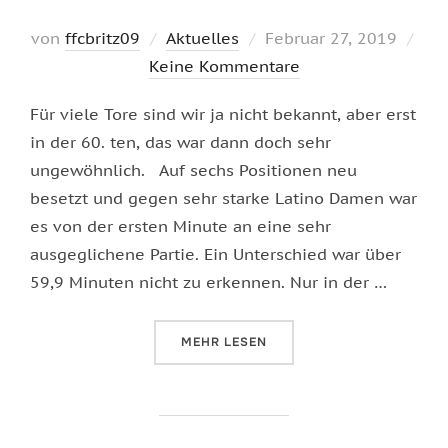
Veröffentlicht
von
ffcbritz09
Aktuelles
Februar 27, 2019
am
Keine Kommentare
Für viele Tore sind wir ja nicht bekannt, aber erst
in der 60. ten, das war dann doch sehr
ungewöhnlich. Auf sechs Positionen neu
besetzt und gegen sehr starke Latino Damen war
es von der ersten Minute an eine sehr
ausgeglichene Partie. Ein Unterschied war über
59,9 Minuten nicht zu erkennen. Nur in der …
ÜBER „GLÜCK GEHABT!“
MEHR
LESEN