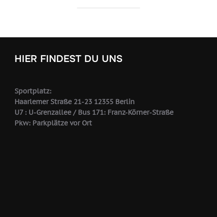
HIER FINDEST DU UNS
Sportplatz:
Haarlemer Straße 21-23 12355 Berlin
U7 : U-Grenzallee / Bus 171: Franz-Körner-Straße
Pkw: Parkplätze vor Ort