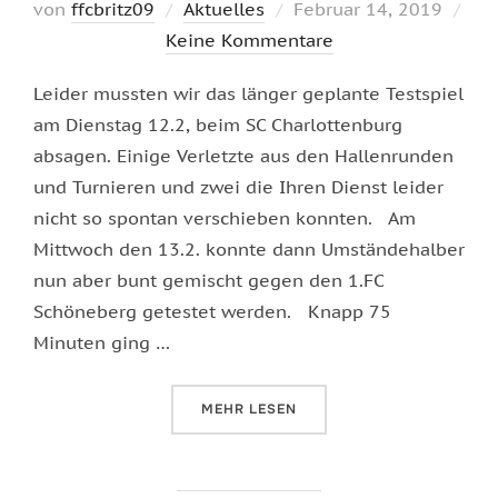
Veröffentlicht
von
ffcbritz09
Aktuelles
Februar 14, 2019
am
Keine Kommentare
Leider mussten wir das länger geplante Testspiel
am Dienstag 12.2, beim SC Charlottenburg
absagen. Einige Verletzte aus den Hallenrunden
und Turnieren und zwei die Ihren Dienst leider
nicht so spontan verschieben konnten. Am
Mittwoch den 13.2. konnte dann Umständehalber
nun aber bunt gemischt gegen den 1.FC
Schöneberg getestet werden. Knapp 75
Minuten ging …
ÜBER „GEGEN SCHÖNEBERG GETE
MEHR
LESEN