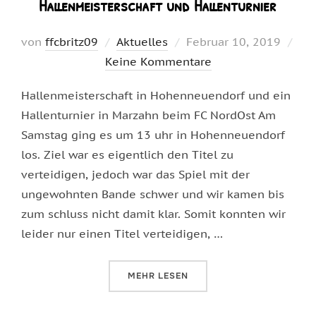
Hallenmeisterschaft und Hallenturnier
Veröffentlicht
von
ffcbritz09
Aktuelles
Februar 10, 2019
am
Keine Kommentare
Hallenmeisterschaft in Hohenneuendorf und ein
Hallenturnier in Marzahn beim FC NordOst Am
Samstag ging es um 13 uhr in Hohenneuendorf
los. Ziel war es eigentlich den Titel zu
verteidigen, jedoch war das Spiel mit der
ungewohnten Bande schwer und wir kamen bis
zum schluss nicht damit klar. Somit konnten wir
leider nur einen Titel verteidigen, …
ÜBER „HALLENMEISTERSCHAFT 
MEHR
LESEN