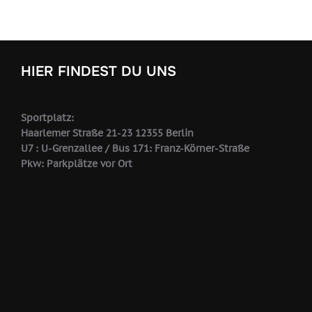
HIER FINDEST DU UNS
Sportplatz:
Haarlemer Straße 21-23 12355 Berlin
U7 : U-Grenzallee / Bus 171: Franz-Körner-Straße
Pkw: Parkplätze vor Ort