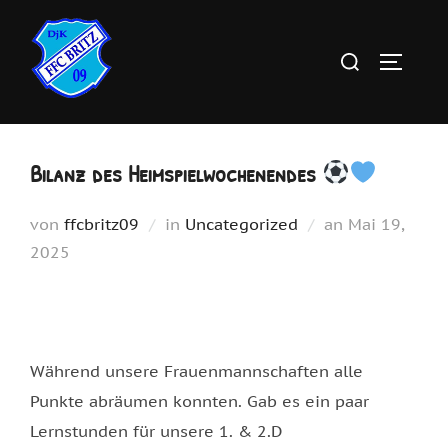
Zum
Inhalt
Suchen
SEITEN
springen
nach:
Bilanz des Heimspielwochenendes
Veröffentlich
von
ffcbritz09
in
Uncategorized
an
Mai 19,
am
2025
Während unsere Frauenmannschaften alle
Punkte abräumen konnten. Gab es ein paar
Lernstunden für unsere 1. & 2.D