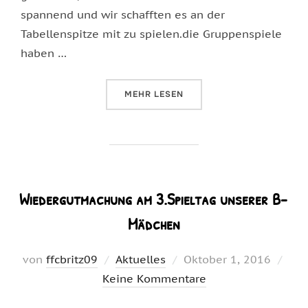
spannend und wir schafften es an der
Tabellenspitze mit zu spielen.die Gruppenspiele
haben …
ÜBER „HALLENTURNIER BEIM BSC
MEHR
LESEN
Wiedergutmachung am 3.Spieltag unserer B-
Mädchen
Veröffentlicht
von
ffcbritz09
Aktuelles
Oktober 1, 2016
am
Keine Kommentare