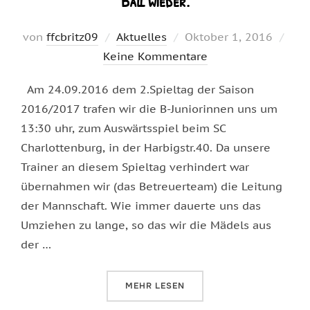
Ball wieder.
Veröffentlicht
von
ffcbritz09
Aktuelles
Oktober 1, 2016
am
Keine Kommentare
Am 24.09.2016 dem 2.Spieltag der Saison
2016/2017 trafen wir die B-Juniorinnen uns um
13:30 uhr, zum Auswärtsspiel beim SC
Charlottenburg, in der Harbigstr.40. Da unsere
Trainer an diesem Spieltag verhindert war
übernahmen wir (das Betreuerteam) die Leitung
der Mannschaft. Wie immer dauerte uns das
Umziehen zu lange, so das wir die Mädels aus
der …
ÜBER „AUCH IM BRITZER MÄDCHE
MEHR
LESEN