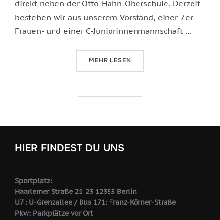
direkt neben der Otto-Hahn-Oberschule. Derzeit
bestehen wir aus unserem Vorstand, einer 7er-
Frauen- und einer C-Juniorinnenmannschaft …
ÜBER „FRAUENFUSSBALL IN BERLI
MEHR
LESEN
HIER FINDEST DU UNS
Sportplatz:
Haarlemer Straße 21-23 12355 Berlin
U7 : U-Grenzallee / Bus 171: Franz-Körner-Straße
Pkw: Parkplätze vor Ort