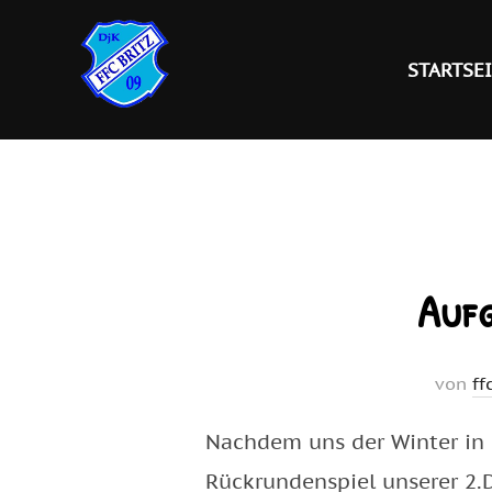
Zum
Inhalt
STARTSE
springen
Auf
von
ff
Nachdem uns der Winter in 
Rückrundenspiel unserer 2