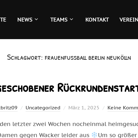
ITE
NEWS
TEAMS
KONTAKT
VEREI
Schlagwort:
frauenfussball berlin neukölln
geschobener Rückrundensta
Veröffentlicht
cbritz09
Uncategorized
März 1, 2025
Keine Komm
am
den letzter zwei Wochen nocheinmal heimgesucht
.Damen gegen Wacker leider aus
Um so größer 