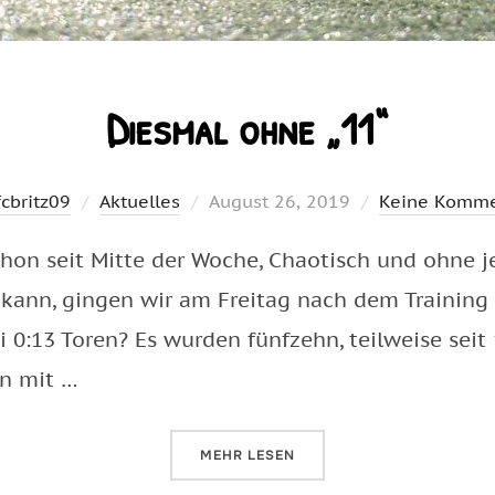
Diesmal ohne „11“
Veröffentlicht
fcbritz09
Aktuelles
August 26, 2019
Keine Komme
am
chon seit Mitte der Woche, Chaotisch und ohne j
kann, gingen wir am Freitag nach dem Training 
 0:13 Toren? Es wurden fünfzehn, teilweise seit
en mit …
ÜBER „DIESMAL OHNE „11““
MEHR
LESEN