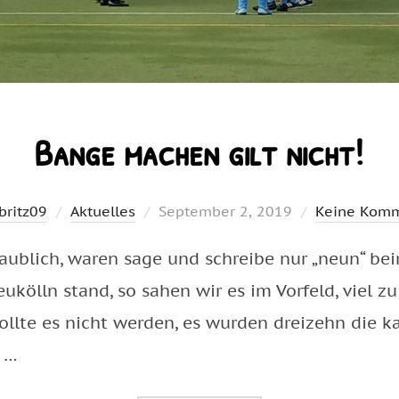
Bange machen gilt nicht!
Veröffentlicht
britz09
Aktuelles
September 2, 2019
Keine Komm
am
laublich, waren sage und schreibe nur „neun“ bei
ölln stand, so sahen wir es im Vorfeld, viel zu
sollte es nicht werden, es wurden dreizehn die 
 …