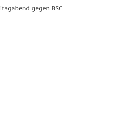
eitagabend gegen BSC
RUNDENSTART
“