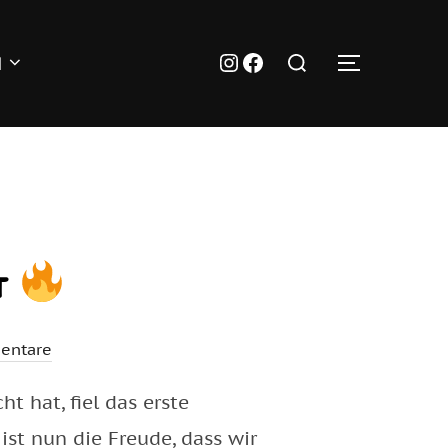
Suchen
Instagram
Facebook
N
SEITENL
nach:
rt
entare
 hat, fiel das erste
ist nun die Freude, dass wir