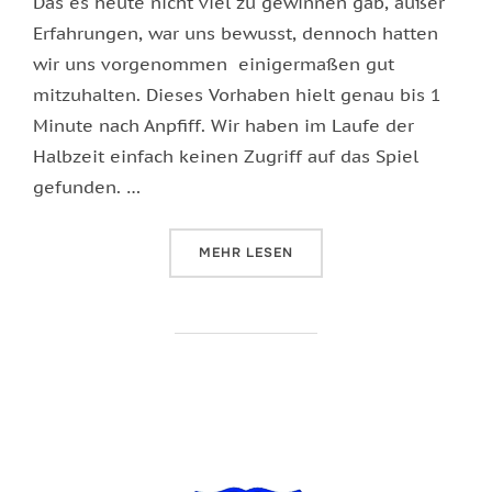
Das es heute nicht viel zu gewinnen gab, außer
Erfahrungen, war uns bewusst, dennoch hatten
wir uns vorgenommen einigermaßen gut
mitzuhalten. Dieses Vorhaben hielt genau bis 1
Minute nach Anpfiff. Wir haben im Laufe der
Halbzeit einfach keinen Zugriff auf das Spiel
gefunden. …
ÜBER „VERDIENT VERLOREN“
MEHR
LESEN