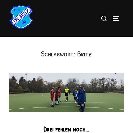
Zum
Inhalt
Suchen
SEITEN
springen
nach:
Schlagwort:
Britz
Drei fehlen noch…