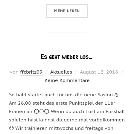
ÜBER „AUFTAKTNIEDERLAGE“
MEHR
LESEN
Es geht wieder los…
Veröffentlicht
von
ffcbritz09
Aktuelles
August 12, 2018
am
Keine Kommentare
So bald startet auch für uns die neue Sasion 💪
Am 26.08 steht das erste Punktspiel der 11er
Frauen an ⭕⚪⭕ Wenn du auch Lust am Fussball
spielen hast kannst du gerne mal vorbeikommen
🙂 Wir trainieren mittwochs und freitags von