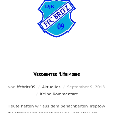
Verdienter 1.Heimsieg
Veröffentlicht
von
ffcbritz09
Aktuelles
September 9, 2018
am
Keine Kommentare
Heute hatten wir aus dem benachbarten Treptow
die Damen von Anadoluspor zu Gast. Der Fair-