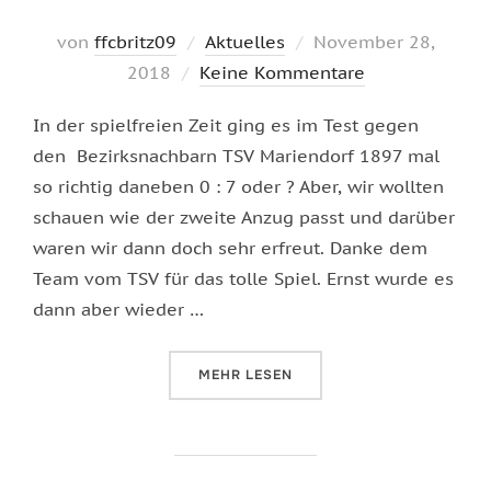
Veröffentlicht
von
ffcbritz09
Aktuelles
November 28,
am
2018
Keine Kommentare
In der spielfreien Zeit ging es im Test gegen
den Bezirksnachbarn TSV Mariendorf 1897 mal
so richtig daneben 0 : 7 oder ? Aber, wir wollten
schauen wie der zweite Anzug passt und darüber
waren wir dann doch sehr erfreut. Danke dem
Team vom TSV für das tolle Spiel. Ernst wurde es
dann aber wieder …
ÜBER „DREI FEHLEN NOCH…“
MEHR
LESEN