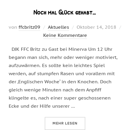
Noch mal Glück gehabt…
Veröffentlicht
von
ffcbritz09
Aktuelles
Oktober 14, 2018
am
Keine Kommentare
DJK FFC Britz zu Gast bei Minerva Um 12 Uhr
begann man sich, mehr oder weniger motiviert,
aufzuwärmen. Es sollte kein leichtes Spiel
werden, auf stumpfen Rasen und vorallem mit
der ‚Englischen Woche‘ in den Knochen. Doch
gleich wenige Minuten nach dem Anpfiff
klingelte es, nach einer super geschossenen
Ecke und der Hilfe unserer …
ÜBER „NOCH MAL GLÜCK GEHAB
MEHR
LESEN