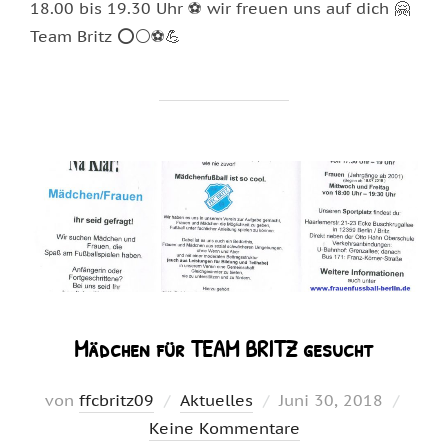
18.00 bis 19.30 Uhr ⚽ wir freuen uns auf dich 🤗
Team Britz ⭕⚪⚽💪
Mädchen für TEAM BRITZ gesucht
Veröffentlicht
von
ffcbritz09
Aktuelles
Juni 30, 2018
am
Keine Kommentare